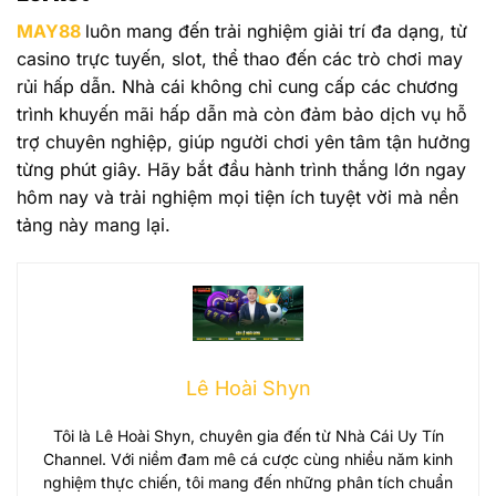
MAY88
luôn mang đến trải nghiệm giải trí đa dạng, từ
casino trực tuyến, slot, thể thao đến các trò chơi may
rủi hấp dẫn. Nhà cái không chỉ cung cấp các chương
trình khuyến mãi hấp dẫn mà còn đảm bảo dịch vụ hỗ
trợ chuyên nghiệp, giúp người chơi yên tâm tận hưởng
từng phút giây. Hãy bắt đầu hành trình thắng lớn ngay
hôm nay và trải nghiệm mọi tiện ích tuyệt vời mà nền
tảng này mang lại.
Lê Hoài Shyn
Tôi là Lê Hoài Shyn, chuyên gia đến từ Nhà Cái Uy Tín
Channel. Với niềm đam mê cá cược cùng nhiều năm kinh
nghiệm thực chiến, tôi mang đến những phân tích chuẩn