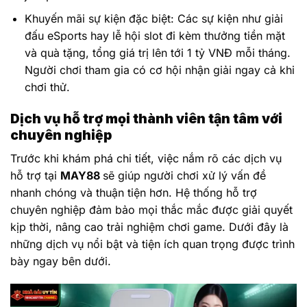
Khuyến mãi sự kiện đặc biệt: Các sự kiện như giải
đấu eSports hay lễ hội slot đi kèm thưởng tiền mặt
và quà tặng, tổng giá trị lên tới 1 tỷ VNĐ mỗi tháng.
Người chơi tham gia có cơ hội nhận giải ngay cả khi
chơi thử.
Dịch vụ hỗ trợ mọi thành viên tận tâm với
chuyên nghiệp
Trước khi khám phá chi tiết, việc nắm rõ các dịch vụ
hỗ trợ tại
MAY88
sẽ giúp người chơi xử lý vấn đề
nhanh chóng và thuận tiện hơn. Hệ thống hỗ trợ
chuyên nghiệp đảm bảo mọi thắc mắc được giải quyết
kịp thời, nâng cao trải nghiệm chơi game. Dưới đây là
những dịch vụ nổi bật và tiện ích quan trọng được trình
bày ngay bên dưới.