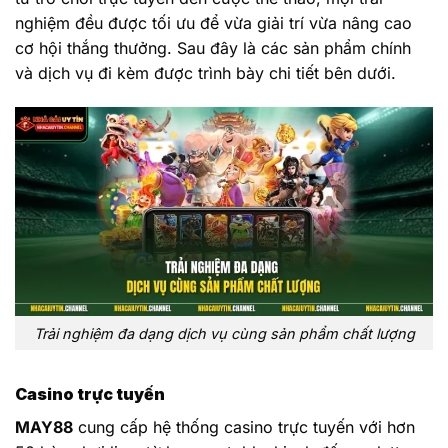
nghiệm đều được tối ưu để vừa giải trí vừa nâng cao
cơ hội thắng thưởng. Sau đây là các sản phẩm chính
và dịch vụ đi kèm được trình bày chi tiết bên dưới.
Trải nghiệm đa dạng dịch vụ cùng sản phẩm chất lượng
Casino trực tuyến
MAY88
cung cấp hệ thống casino trực tuyến với hơn