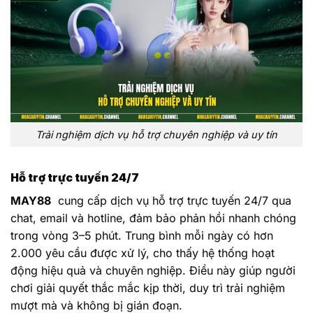
Trải nghiệm dịch vụ hỗ trợ chuyên nghiệp và uy tín
Hỗ trợ trực tuyến 24/7
MAY88
cung cấp dịch vụ hỗ trợ trực tuyến 24/7 qua
chat, email và hotline, đảm bảo phản hồi nhanh chóng
trong vòng 3–5 phút. Trung bình mỗi ngày có hơn
2.000 yêu cầu được xử lý, cho thấy hệ thống hoạt
động hiệu quả và chuyên nghiệp. Điều này giúp người
chơi giải quyết thắc mắc kịp thời, duy trì trải nghiệm
mượt mà và không bị gián đoạn.