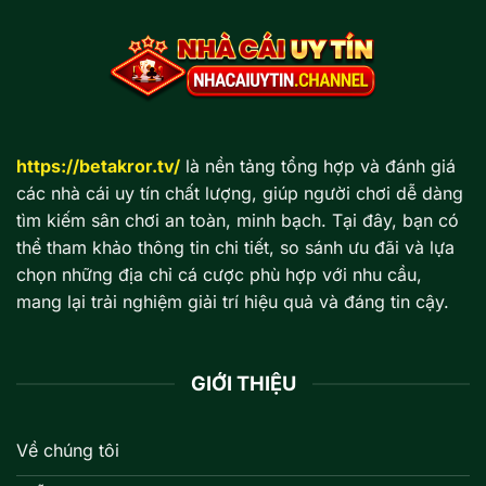
https://betakror.tv/
là nền tảng tổng hợp và đánh giá
các nhà cái uy tín chất lượng, giúp người chơi dễ dàng
tìm kiếm sân chơi an toàn, minh bạch. Tại đây, bạn có
thể tham khảo thông tin chi tiết, so sánh ưu đãi và lựa
chọn những địa chỉ cá cược phù hợp với nhu cầu,
mang lại trải nghiệm giải trí hiệu quả và đáng tin cậy.
GIỚI THIỆU
Về chúng tôi