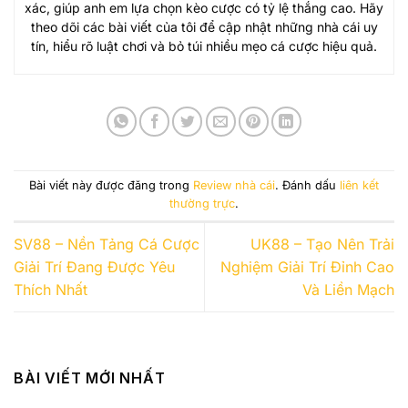
xác, giúp anh em lựa chọn kèo cược có tỷ lệ thắng cao. Hãy
theo dõi các bài viết của tôi để cập nhật những nhà cái uy
tín, hiểu rõ luật chơi và bỏ túi nhiều mẹo cá cược hiệu quả.
Bài viết này được đăng trong
Review nhà cái
. Đánh dấu
liên kết
thường trực
.
SV88 – Nền Tảng Cá Cược
UK88 – Tạo Nên Trải
Giải Trí Đang Được Yêu
Nghiệm Giải Trí Đỉnh Cao
Thích Nhất
Và Liền Mạch
BÀI VIẾT MỚI NHẤT