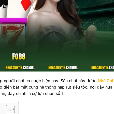
g người chơi cá cược hiện nay. Sân chơi này được
Nhà Cái
o diện bắt mắt cùng hệ thống nạp rút siêu tốc, nơi đây hứa
n, đây chính là sự lựa chọn số 1.