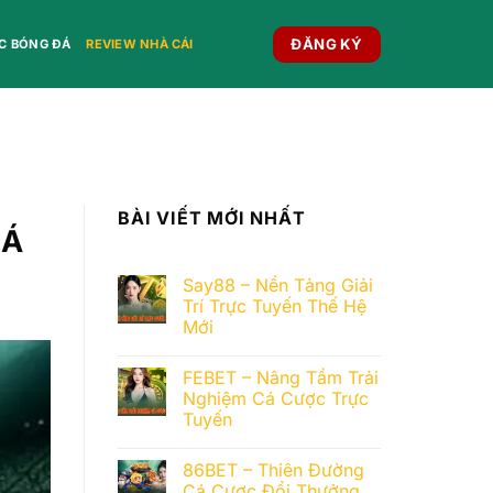
ĐĂNG KÝ
C BÓNG ĐÁ
REVIEW NHÀ CÁI
BÀI VIẾT MỚI NHẤT
 Á
Say88 – Nền Tảng Giải
Trí Trực Tuyến Thế Hệ
Mới
FEBET – Nâng Tầm Trải
Nghiệm Cá Cược Trực
Tuyến
86BET – Thiên Đường
Cá Cược Đổi Thưởng