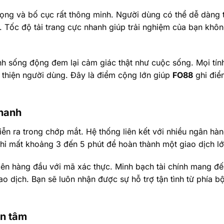
rọng và bố cục rất thông minh. Người dùng có thể dễ dàng 
. Tốc độ tải trang cực nhanh giúp trải nghiệm của bạn khôn
nh sống động đem lại cảm giác thật như cuộc sống. Mọi tín
 thiện người dùng. Đây là điểm cộng lớn giúp
FO88
ghi điể
nhanh
diễn ra trong chớp mắt. Hệ thống liên kết với nhiều ngân hàn
chỉ mất khoảng 3 đến 5 phút để hoàn thành một giao dịch l
lên hàng đầu với mã xác thực. Minh bạch tài chính mang đế
iao dịch. Bạn sẽ luôn nhận được sự hỗ trợ tận tình từ phía b
ận tâm