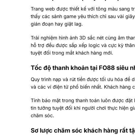
Trang web được thiết kế với tông màu sang t
thấy các sảnh game yêu thích chỉ sau vài giây
gián đoạn hay giật lag.
Trải nghiệm hình ảnh 3D sắc nét cùng âm tha
hỗ trợ đều được sắp xếp logic và cực kỳ thân
tuyệt đối trong mắt khách hàng mới.
Tốc độ thanh khoản tại FO88 siêu 
Quy trình nạp và rút tiền được tối ưu hóa để 
và các ví điện tử phổ biến nhất. Khách hàng 
Tính bảo mật trong thanh toán luôn được đặt 
tin tưởng tuyệt đối khi người chơi thực hiện g
chăm sóc.
Sơ lược chăm sóc khách hàng rất t