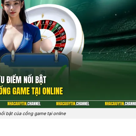
ổi bật của cổng game tại online