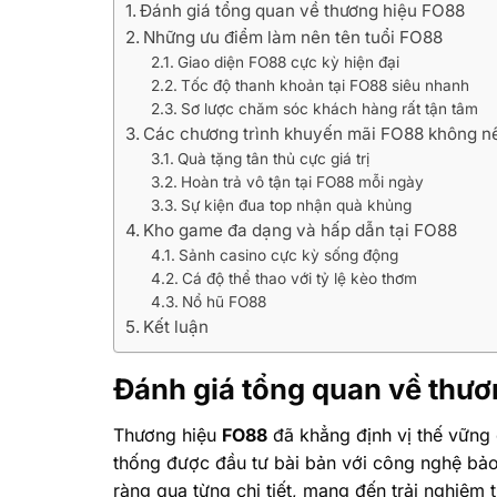
Đánh giá tổng quan về thương hiệu FO88
Những ưu điểm làm nên tên tuổi FO88
Giao diện FO88 cực kỳ hiện đại
Tốc độ thanh khoản tại FO88 siêu nhanh
Sơ lược chăm sóc khách hàng rất tận tâm
Các chương trình khuyến mãi FO88 không nê
Quà tặng tân thủ cực giá trị
Hoàn trả vô tận tại FO88 mỗi ngày
Sự kiện đua top nhận quà khủng
Kho game đa dạng và hấp dẫn tại FO88
Sảnh casino cực kỳ sống động
Cá độ thể thao với tỷ lệ kèo thơm
Nổ hũ FO88
Kết luận
Đánh giá tổng quan về thư
Thương hiệu
FO88
đã khẳng định vị thế vững c
thống được đầu tư bài bản với công nghệ bảo
ràng qua từng chi tiết, mang đến trải nghiệm 