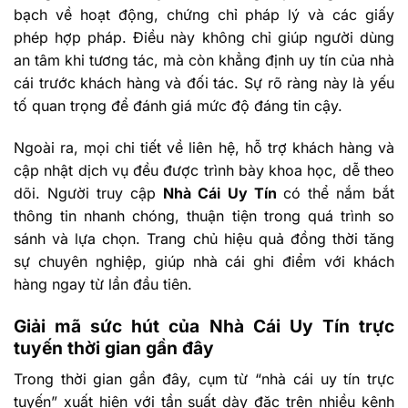
bạch về hoạt động, chứng chỉ pháp lý và các giấy
phép hợp pháp. Điều này không chỉ giúp người dùng
an tâm khi tương tác, mà còn khẳng định uy tín của nhà
cái trước khách hàng và đối tác. Sự rõ ràng này là yếu
tố quan trọng để đánh giá mức độ đáng tin cậy.
Ngoài ra, mọi chi tiết về liên hệ, hỗ trợ khách hàng và
cập nhật dịch vụ đều được trình bày khoa học, dễ theo
dõi. Người truy cập
Nhà Cái Uy Tín
có thể nắm bắt
thông tin nhanh chóng, thuận tiện trong quá trình so
sánh và lựa chọn. Trang chủ hiệu quả đồng thời tăng
sự chuyên nghiệp, giúp nhà cái ghi điểm với khách
hàng ngay từ lần đầu tiên.
Giải mã sức hút của Nhà Cái Uy Tín trực
tuyến thời gian gần đây
Trong thời gian gần đây, cụm từ “nhà cái uy tín trực
tuyến” xuất hiện với tần suất dày đặc trên nhiều kênh