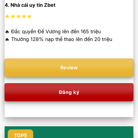
4. Nhà cái uy tín Zbet
★★★★★
🔥 Đắc quyền Đế Vương lên đến 165 triệu
🔥 Thưởng 128% nạp thể thao lên đến 20 triệu
Review
Đăng ký
TOP5