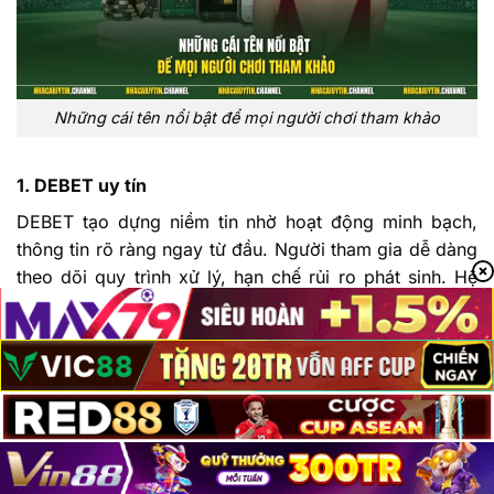
Những cái tên nổi bật để mọi người chơi tham khảo
1. DEBET uy tín
DEBET tạo dựng niềm tin nhờ hoạt động minh bạch,
thông tin rõ ràng ngay từ đầu. Người tham gia dễ dàng
theo dõi quy trình xử lý, hạn chế rủi ro phát sinh. Hệ
thống
Nhà Cái Uy Tín
vận hành ổn định, hỗ trợ nhanh
chóng, góp phần củng cố hình ảnh đáng tin cậy trong
mắt cộng đồng sử dụng lâu dài.
2. ZBET nổi bật
ZBET thu hút sự chú ý nhờ phong cách thiết kế khác
biệt, dễ nhận diện. Các chuyên mục được trình bày