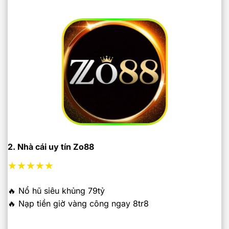
2. Nhà cái uy tín Zo88
★★★★★
🔥 Nổ hũ siêu khủng 79tỷ
🔥 Nạp tiền giờ vàng công ngay 8tr8