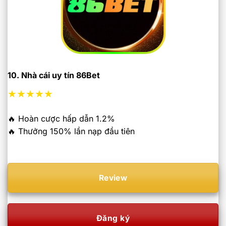
10. Nhà cái uy tín 86Bet
★★★★★
🔥 Hoàn cược hấp dẫn 1.2%
🔥 Thưởng 150% lần nạp đầu tiên
Review
Đăng ký