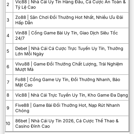
Vic88 | Nhà Cái Uy Tín Hàng Đầu, Cá Cược An Toàn &
2
Tỷ Lệ Cao
Zo88 | Sân Chơi Đổi Thưởng Hot Nhất, Nhiều Ưu Đãi
3
Hấp Dẫn
Vin88 | Cổng Game Bài Uy Tín, Giao Dịch Siêu Tốc
4
24/7
Debet | Nhà Cái Cá Cược Trực Tuyến Uy Tín, Thưởng
5
Lớn Mỗi Ngày
Vivu88 | Game Đổi Thưởng Chất Lượng, Trải Nghiệm
6
Mượt Mà
Fo88 | Cổng Game Uy Tín, Đổi Thưởng Nhanh, Bảo
7
Mật Cao
8
Vic88 | Nhà Cái Trực Tuyến Uy Tín, Kho Game Đa Dạng
Five88 | Game Bài Đổi Thưởng Hot, Nạp Rút Nhanh
9
Chóng
86bet | Nhà Cái Uy Tín 2026, Cá Cược Thể Thao &
10
Casino Đỉnh Cao