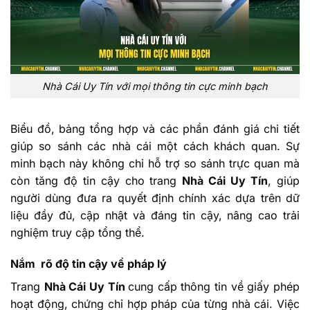
Nhà Cái Uy Tín với mọi thông tin cực minh bạch
Biểu đồ, bảng tổng hợp và các phần đánh giá chi tiết
giúp so sánh các nhà cái một cách khách quan. Sự
minh bạch này không chỉ hỗ trợ so sánh trực quan mà
còn tăng độ tin cậy cho trang
Nhà Cái Uy Tín
, giúp
người dùng đưa ra quyết định chính xác dựa trên dữ
liệu đầy đủ, cập nhật và đáng tin cậy, nâng cao trải
nghiệm truy cập tổng thể.
Nắm rõ độ tin cậy về pháp lý
Trang
Nhà Cái Uy Tín
cung cấp thông tin về giấy phép
hoạt động, chứng chỉ hợp pháp của từng nhà cái. Việc