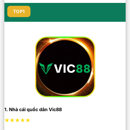
TOP1
1. Nhà cái quốc dân Vic88
★★★★★