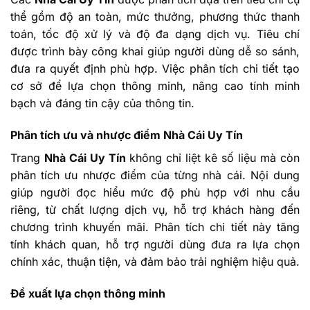
thể gồm độ an toàn, mức thưởng, phương thức thanh
toán, tốc độ xử lý và độ đa dạng dịch vụ. Tiêu chí
được trình bày công khai giúp người dùng dễ so sánh,
đưa ra quyết định phù hợp. Việc phân tích chi tiết tạo
cơ sở để lựa chọn thông minh, nâng cao tính minh
bạch và đáng tin cậy của thông tin.
Phân tích ưu và nhược điểm Nhà Cái Uy Tín
Trang
Nhà Cái Uy Tín
không chỉ liệt kê số liệu mà còn
phân tích ưu nhược điểm của từng nhà cái. Nội dung
giúp người đọc hiểu mức độ phù hợp với nhu cầu
riêng, từ chất lượng dịch vụ, hỗ trợ khách hàng đến
chương trình khuyến mãi. Phân tích chi tiết này tăng
tính khách quan, hỗ trợ người dùng đưa ra lựa chọn
chính xác, thuận tiện, và đảm bảo trải nghiệm hiệu quả.
Đề xuất lựa chọn thông minh