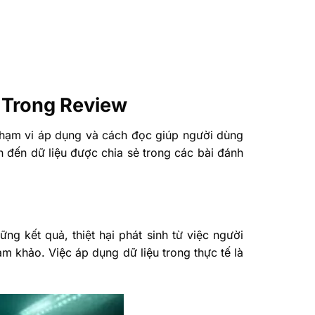
n Trong Review
 phạm vi áp dụng và cách đọc giúp người dùng
n đến dữ liệu được chia sẻ trong các bài đánh
ng kết quả, thiệt hại phát sinh từ việc người
am khảo. Việc áp dụng dữ liệu trong thực tế là