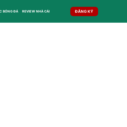
ĐĂNG KÝ
C BÓNG ĐÁ
REVIEW NHÀ CÁI