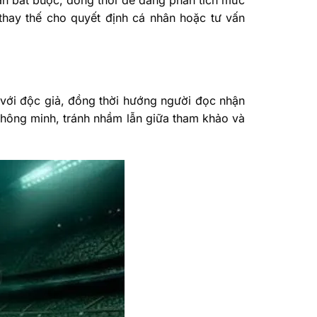
ẫn bắt buộc, đồng thời dễ dàng phân tích mức
thay thế cho quyết định cá nhân hoặc tư vấn
 với độc giả, đồng thời hướng người đọc nhận
thông minh, tránh nhầm lẫn giữa tham khảo và