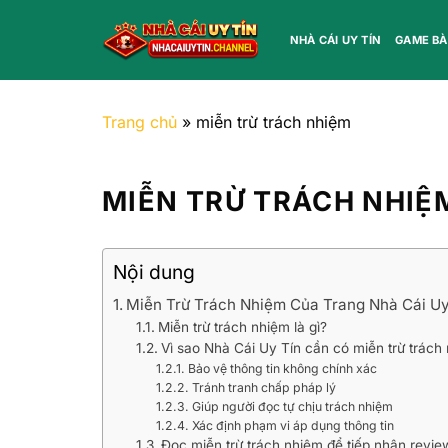
Bỏ
qua
NHÀ CÁI UY TÍN
GAME BÀ
nội
dung
Trang chủ
»
miễn trừ trách nhiệm
MIỄN TRỪ TRÁCH NHIỆ
Nội dung
Miễn Trừ Trách Nhiệm Của Trang Nhà Cái U
Miễn trừ trách nhiệm là gì?
Vì sao Nhà Cái Uy Tín cần có miễn trừ trách
Bảo vệ thông tin không chính xác
Tránh tranh chấp pháp lý
Giúp người đọc tự chịu trách nhiệm
Xác định phạm vi áp dụng thông tin
Đọc miễn trừ trách nhiệm để tiếp nhận revie