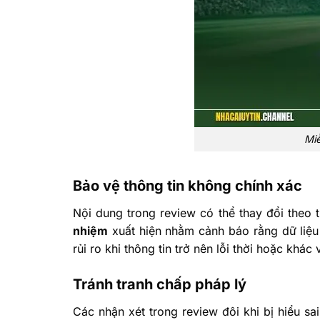
Miễ
Bảo vệ thông tin không chính xác
Nội dung trong review có thể thay đổi theo t
nhiệm
xuất hiện nhằm cảnh báo rằng dữ liệu 
rủi ro khi thông tin trở nên lỗi thời hoặc khác v
Tránh tranh chấp pháp lý
Các nhận xét trong review đôi khi bị hiểu s