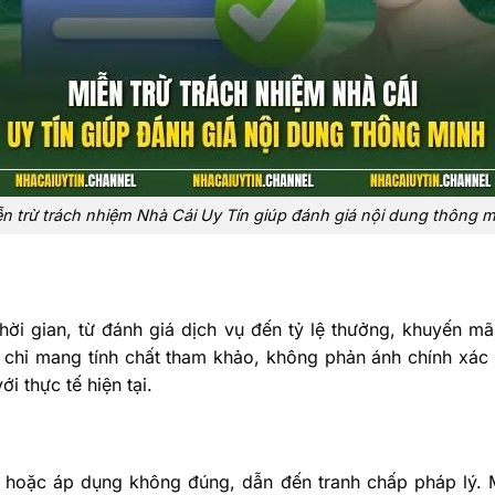
n trừ trách nhiệm Nhà Cái Uy Tín giúp đánh giá nội dung thông 
hời gian, từ đánh giá dịch vụ đến tỷ lệ thưởng, khuyến mã
chỉ mang tính chất tham khảo, không phản ánh chính xác tạ
ới thực tế hiện tại.
ai hoặc áp dụng không đúng, dẫn đến tranh chấp pháp lý. M