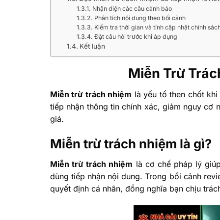
Nhận diện các câu cảnh báo
Phân tích nội dung theo bối cảnh
Kiểm tra thời gian và tính cập nhật chính sác
Đặt câu hỏi trước khi áp dụng
Kết luận
Miễn Trừ Trác
Miễn trừ trách nhiệm
là yếu tố then chốt kh
tiếp nhận thông tin chính xác, giảm nguy cơ 
giá.
Miễn trừ trách nhiệm là gì?
Miễn trừ trách nhiệm
là cơ chế pháp lý giúp
dùng tiếp nhận nội dung. Trong bối cảnh revie
quyết định cá nhân, đồng nghĩa bạn chịu trác