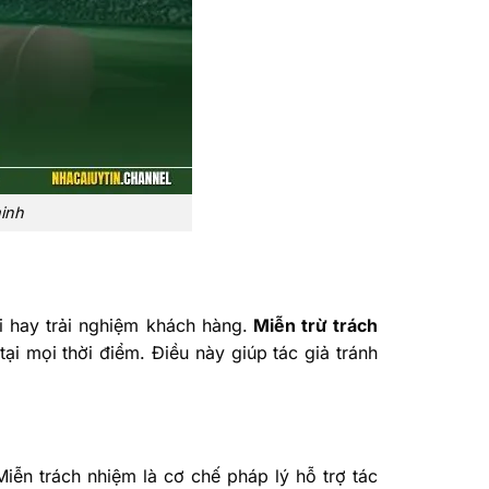
minh
i hay trải nghiệm khách hàng.
Miễn trừ trách
i mọi thời điểm. Điều này giúp tác giả tránh
iễn trách nhiệm là cơ chế pháp lý hỗ trợ tác