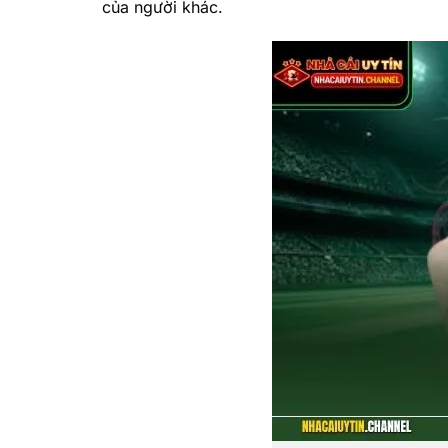
của người khác.