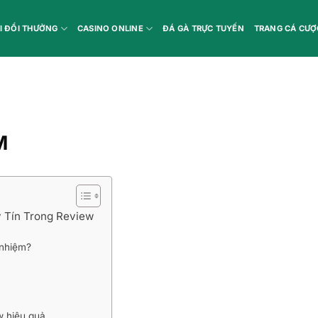
I ĐỔI THƯỞNG
CASINO ONLINE
ĐÁ GÀ TRỰC TUYẾN
TRANG CÁ CƯỢ
M
y Tín Trong Review
 nhiệm?
w hiệu quả