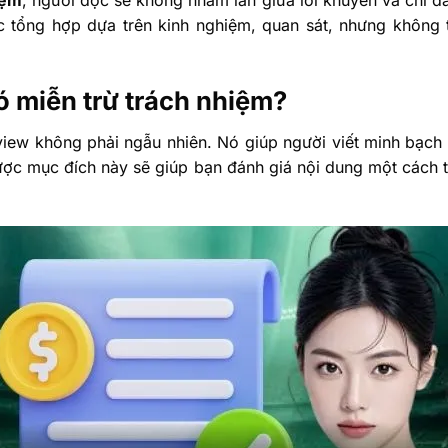
iệm
, người đọc sẽ không nhầm lẫn giữa lời khuyên và chỉ d
c tổng hợp dựa trên kinh nghiệm, quan sát, nhưng không 
ó miễn trừ trách nhiệm?
eview không phải ngẫu nhiên. Nó giúp người viết minh bạch
ược mục đích này sẽ giúp bạn đánh giá nội dung một cách 