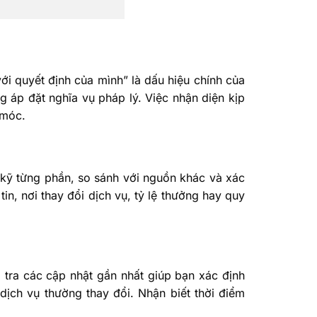
ới quyết định của mình” là dấu hiệu chính của
 áp đặt nghĩa vụ pháp lý. Việc nhận diện kịp
 móc.
 kỹ từng phần, so sánh với nguồn khác và xác
in, nơi thay đổi dịch vụ, tỷ lệ thưởng hay quy
m tra các cập nhật gần nhất giúp bạn xác định
 dịch vụ thường thay đổi. Nhận biết thời điểm