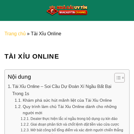
Bỏ
qua
nội
dung
Trang chủ
»
Tài Xỉu Online
TÀI XỈU ONLINE
Nội dung
Tài Xỉu Online – Soi Cầu Dự Đoán Xí Ngầu Bất Bại
Trong 1s
Khám phá sức hút mãnh liệt của Tài Xỉu Online
Quy trình làm chủ Tài Xỉu Online dành cho những
người mới
Dealer thực hiện lắc xí ngầu trong bộ dụng cụ kín đáo
Giai đoạn phân tích và chốt lệnh đặt tiền vào cửa
cược