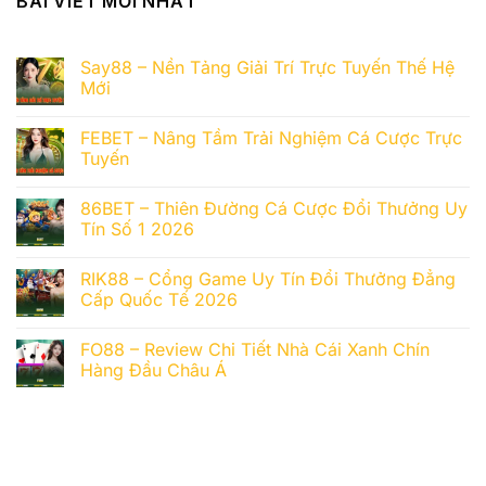
BÀI VIẾT MỚI NHẤT
Say88 – Nền Tảng Giải Trí Trực Tuyến Thế Hệ
Mới
FEBET – Nâng Tầm Trải Nghiệm Cá Cược Trực
Tuyến
86BET – Thiên Đường Cá Cược Đổi Thưởng Uy
Tín Số 1 2026
RIK88 – Cổng Game Uy Tín Đổi Thưởng Đẳng
Cấp Quốc Tế 2026
FO88 – Review Chi Tiết Nhà Cái Xanh Chín
Hàng Đầu Châu Á