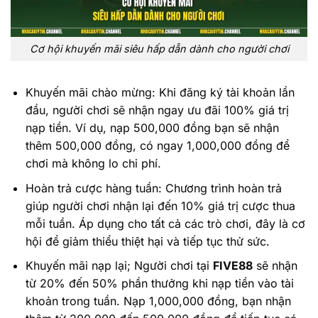
Cơ hội khuyến mãi siêu hấp dẫn dành cho người chơi
Khuyến mãi chào mừng: Khi đăng ký tài khoản lần
đầu, người chơi sẽ nhận ngay ưu đãi 100% giá trị
nạp tiền. Ví dụ, nạp 500,000 đồng bạn sẽ nhận
thêm 500,000 đồng, có ngay 1,000,000 đồng để
chơi mà không lo chi phí.
Hoàn trả cược hàng tuần: Chương trình hoàn trả
giúp người chơi nhận lại đến 10% giá trị cược thua
mỗi tuần. Áp dụng cho tất cả các trò chơi, đây là cơ
hội để giảm thiểu thiệt hại và tiếp tục thử sức.
Khuyến mãi nạp lại; Người chơi tại
FIVE88
sẽ nhận
từ 20% đến 50% phần thưởng khi nạp tiền vào tài
khoản trong tuần. Nạp 1,000,000 đồng, bạn nhận