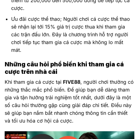
thêm từ 200,000 đến 500,000 đồng để tiếp tục cá
cược.
Ưu đãi cược thể thao; Người chơi cá cược thể thao
sẽ nhận lại tới 15% giá trị cược thua khi tham gia
các trận đấu lớn. Đây là chương trình hỗ trợ người
chơi tiếp tục tham gia cá cược mà không lo mất
mát.
Những câu hỏi phổ biến khi tham gia cá
cược trên nhà cái
Khi tham gia cá cược tại
FIVE88
, người chơi thường có
những thắc mắc phổ biến. Để giúp bạn dễ dàng tham
gia và tận hưởng trải nghiệm tốt nhất, dưới đây là một
số câu hỏi thường gặp cùng giải đáp chi tiết. Điều này
sẽ giúp bạn nắm bắt nhanh chóng thông tin cần thiết
và tối ưu hóa cơ hội cá cược.