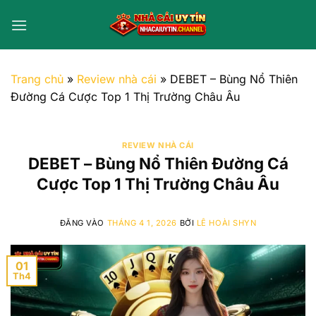
Bỏ
qua
nội
dung
Trang chủ
»
Review nhà cái
»
DEBET – Bùng Nổ Thiên
Đường Cá Cược Top 1 Thị Trường Châu Âu
REVIEW NHÀ CÁI
DEBET – Bùng Nổ Thiên Đường Cá
Cược Top 1 Thị Trường Châu Âu
ĐĂNG VÀO
THÁNG 4 1, 2026
BỞI
LÊ HOÀI SHYN
01
Th4