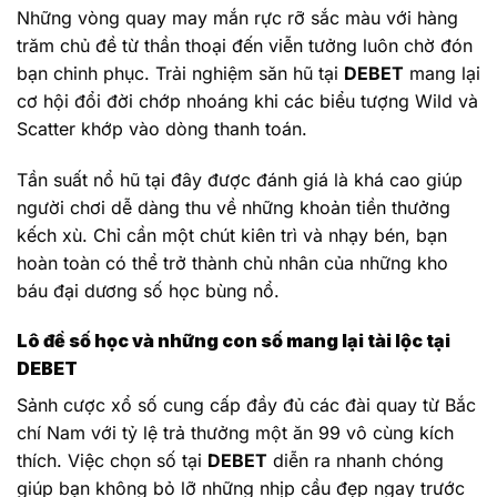
Những vòng quay may mắn rực rỡ sắc màu với hàng
trăm chủ đề từ thần thoại đến viễn tưởng luôn chờ đón
bạn chinh phục. Trải nghiệm săn hũ tại
DEBET
mang lại
cơ hội đổi đời chớp nhoáng khi các biểu tượng Wild và
Scatter khớp vào dòng thanh toán.
Tần suất nổ hũ tại đây được đánh giá là khá cao giúp
người chơi dễ dàng thu về những khoản tiền thưởng
kếch xù. Chỉ cần một chút kiên trì và nhạy bén, bạn
hoàn toàn có thể trở thành chủ nhân của những kho
báu đại dương số học bùng nổ.
Lô đề số học và những con số mang lại tài lộc tại
DEBET
Sảnh cược xổ số cung cấp đầy đủ các đài quay từ Bắc
chí Nam với tỷ lệ trả thưởng một ăn 99 vô cùng kích
thích. Việc chọn số tại
DEBET
diễn ra nhanh chóng
giúp bạn không bỏ lỡ những nhịp cầu đẹp ngay trước