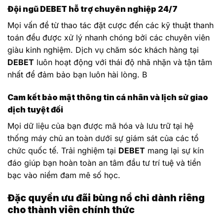
Đội ngũ DEBET hỗ trợ chuyên nghiệp 24/7
Mọi vấn đề từ thao tác đặt cược đến các kỹ thuật thanh
toán đều được xử lý nhanh chóng bởi các chuyên viên
giàu kinh nghiệm. Dịch vụ chăm sóc khách hàng tại
DEBET
luôn hoạt động với thái độ nhã nhặn và tận tâm
nhất để đảm bảo bạn luôn hài lòng. B
Cam kết bảo mật thông tin cá nhân và lịch sử giao
dịch tuyệt đối
Mọi dữ liệu của bạn được mã hóa và lưu trữ tại hệ
thống máy chủ an toàn dưới sự giám sát của các tổ
chức quốc tế. Trải nghiệm tại
DEBET
mang lại sự kín
đáo giúp bạn hoàn toàn an tâm đầu tư trí tuệ và tiền
bạc vào niềm đam mê số học.
Đặc quyền ưu đãi bùng nổ chỉ dành riêng
cho thành viên chính thức