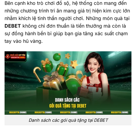
Bên cạnh kho trò chơi đồ sộ, hệ thống còn mang đến
những chương trình tri ân mang giá trị hiện kim cực lớn
nhằm khích lệ tinh thần người chơi. Những món quà tại
DEBET
không chỉ đơn thuần là tiền thưởng mà còn là
sự đồng hành bền bỉ giúp bạn gia tăng xác suất chạm
tay vào hũ vàng.
Danh sách các gói quà tặng tại DEBET