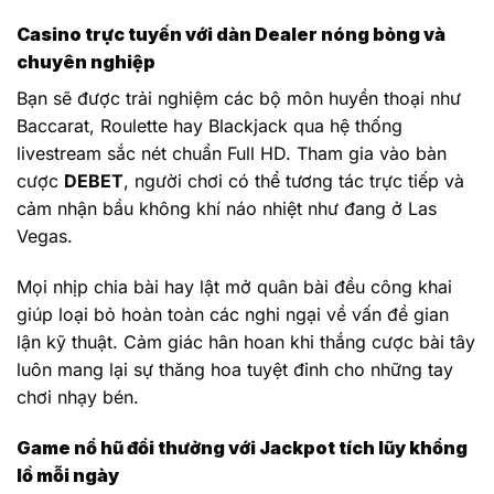
Casino trực tuyến với dàn Dealer nóng bỏng và
chuyên nghiệp
Bạn sẽ được trải nghiệm các bộ môn huyền thoại như
Baccarat, Roulette hay Blackjack qua hệ thống
livestream sắc nét chuẩn Full HD. Tham gia vào bàn
cược
DEBET
, người chơi có thể tương tác trực tiếp và
cảm nhận bầu không khí náo nhiệt như đang ở Las
Vegas.
Mọi nhịp chia bài hay lật mở quân bài đều công khai
giúp loại bỏ hoàn toàn các nghi ngại về vấn đề gian
lận kỹ thuật. Cảm giác hân hoan khi thắng cược bài tây
luôn mang lại sự thăng hoa tuyệt đỉnh cho những tay
chơi nhạy bén.
Game nổ hũ đổi thưởng với Jackpot tích lũy khổng
lồ mỗi ngày