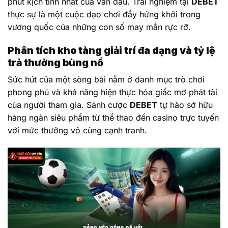
phút kịch tính nhất của ván đấu. Trải nghiệm tại
DEBET
thực sự là một cuộc dạo chơi đầy hứng khởi trong
vương quốc của những con số may mắn rực rỡ.
Phân tích kho tàng giải trí đa dạng và tỷ lệ
trả thưởng bùng nổ
Sức hút của một sòng bài nằm ở danh mục trò chơi
phong phú và khả năng hiện thực hóa giấc mơ phát tài
của người tham gia. Sảnh cược
DEBET
tự hào sở hữu
hàng ngàn siêu phẩm từ thể thao đến casino trực tuyến
với mức thưởng vô cùng cạnh tranh.