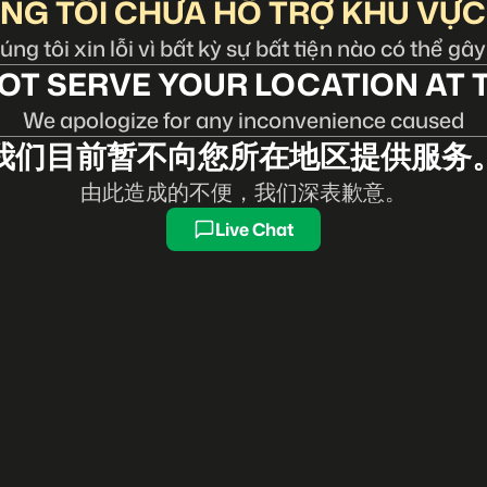
NG TÔI CHƯA HỖ TRỢ KHU VỰC
ng tôi xin lỗi vì bất kỳ sự bất tiện nào có thể gây
OT SERVE YOUR LOCATION AT T
We apologize for any inconvenience caused
我们目前暂不向您所在地区提供服务
由此造成的不便，我们深表歉意。
Live Chat