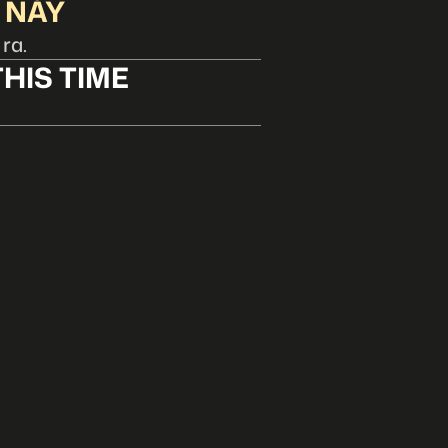
 NÀY
 ra.
HIS TIME
。