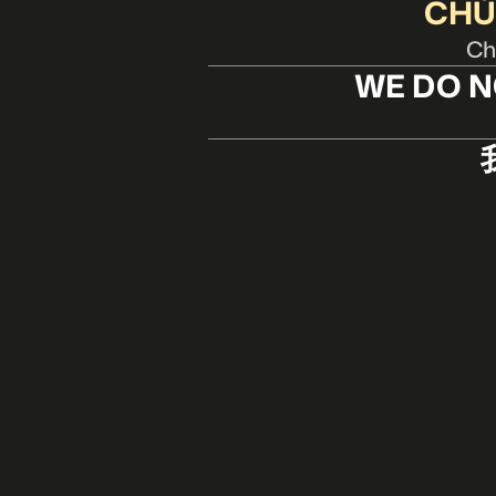
CHÚ
Chú
WE DO N